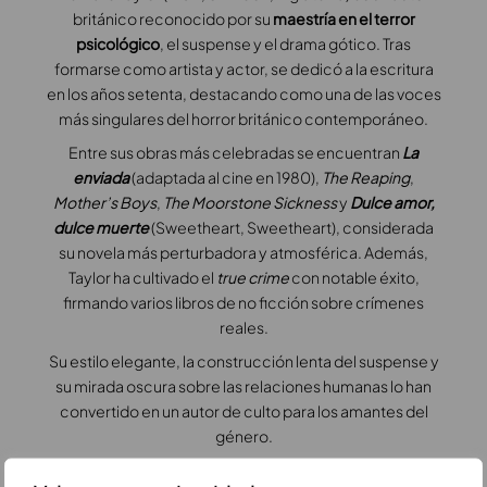
británico reconocido por su
maestría en el terror
psicológico
, el suspense y el drama gótico. Tras
formarse como artista y actor, se dedicó a la escritura
en los años setenta, destacando como una de las voces
más singulares del horror británico contemporáneo.
Entre sus obras más celebradas se encuentran
La
enviada
(adaptada al cine en 1980),
The Reaping
,
Mother’s Boys
,
The Moorstone Sickness
y
Dulce amor,
dulce muerte
(Sweetheart, Sweetheart), considerada
su novela más perturbadora y atmosférica. Además,
Taylor ha cultivado el
true crime
con notable éxito,
firmando varios libros de no ficción sobre crímenes
reales.
Su estilo elegante, la construcción lenta del suspense y
su mirada oscura sobre las relaciones humanas lo han
convertido en un autor de culto para los amantes del
género.