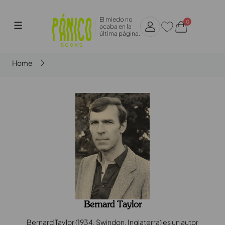
Saltar
al
El miedo no
0
acaba en la
contenido
Pánico
última página.
Books
Home
Bernard Taylor
Bernard Taylor (1934, Swindon, Inglaterra) es un autor